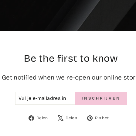
Be the first to know
Get notified when we re-open our online stor
VUL
INSCHRIJVEN
INSCHRIJVEN
JE
E-
MAILADRES
Delen
Tweet
Pinnen
Delen
Delen
Pin het
IN
op
op
op
Facebook
X
Pinterest